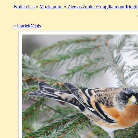
Kolekcijas
»
Mazie putni
»
Ziemas žubīte /Fringilla montifringill
« Iepriekšējais