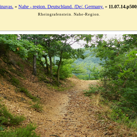
navas.
»
Nahe - region. Deutschland. /De/. Germany.
»
11.07.14.p500
Rheingrafenstein. Nahe-Region.