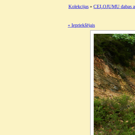
Kolekcijas
»
CEĻOJUMU dabas ai
« Iepriekšējais