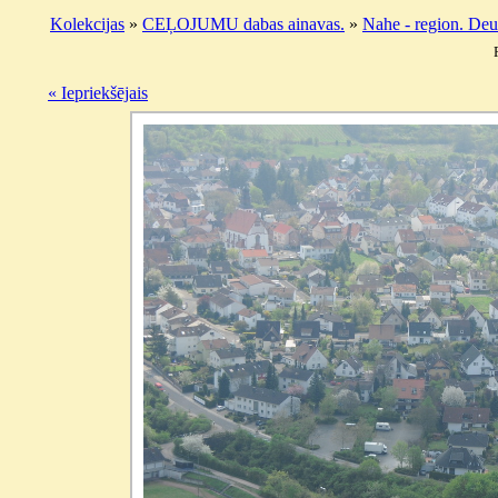
Kolekcijas
»
CEĻOJUMU dabas ainavas.
»
Nahe - region. Deu
« Iepriekšējais