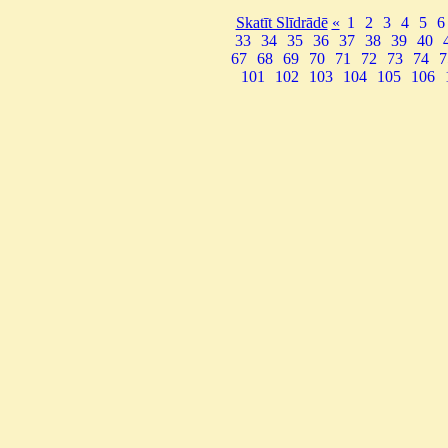
Skatīt Slīdrādē
«
1
2
3
4
5
6
33
34
35
36
37
38
39
40
67
68
69
70
71
72
73
74
7
101
102
103
104
105
106