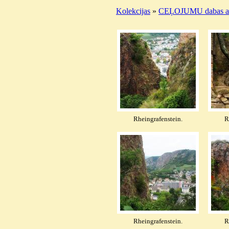
Kolekcijas
»
CEĻOJUMU dabas ai
Rheingrafenstein.
R
Rheingrafenstein.
R