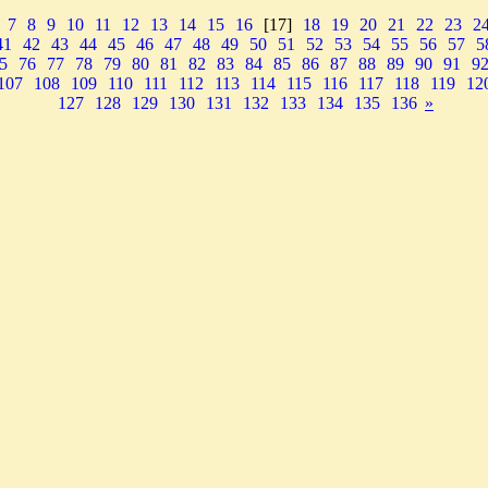
7
8
9
10
11
12
13
14
15
16
[17]
18
19
20
21
22
23
2
41
42
43
44
45
46
47
48
49
50
51
52
53
54
55
56
57
5
5
76
77
78
79
80
81
82
83
84
85
86
87
88
89
90
91
9
107
108
109
110
111
112
113
114
115
116
117
118
119
12
127
128
129
130
131
132
133
134
135
136
»