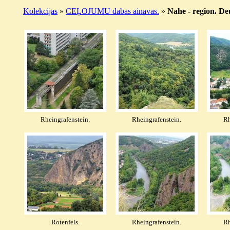
Kolekcijas
»
CEĻOJUMU dabas ainavas.
»
Nahe - region. De
Rheingrafenstein.
Rheingrafenstein.
Rh
Rotenfels.
Rheingrafenstein.
Rh