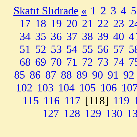
Skatīt Slīdrādē
«
1
2
3
4
5
17
18
19
20
21
22
23
2
34
35
36
37
38
39
40
4
51
52
53
54
55
56
57
5
68
69
70
71
72
73
74
7
85
86
87
88
89
90
91
92
102
103
104
105
106
10
115
116
117
[118]
119
127
128
129
130
1