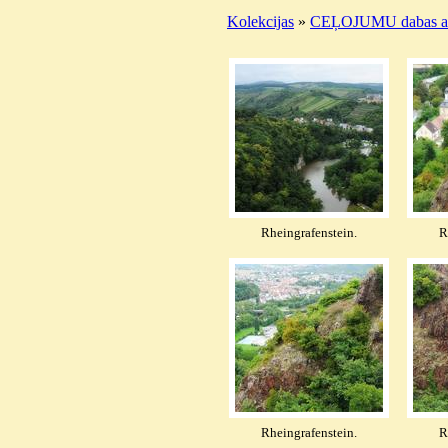
Kolekcijas
»
CEĻOJUMU dabas ai
Rheingrafenstein.
R
Rheingrafenstein.
R