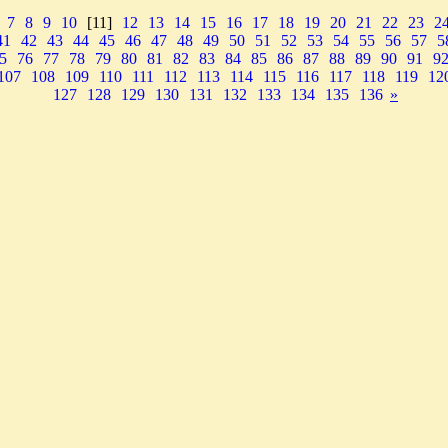
7
8
9
10
[11]
12
13
14
15
16
17
18
19
20
21
22
23
2
41
42
43
44
45
46
47
48
49
50
51
52
53
54
55
56
57
5
5
76
77
78
79
80
81
82
83
84
85
86
87
88
89
90
91
9
107
108
109
110
111
112
113
114
115
116
117
118
119
12
127
128
129
130
131
132
133
134
135
136
»