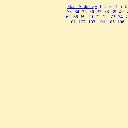
Skatīt Slīdrādē
«
1
2
3
4
5
6
33
34
35
36
37
38
39
40
67
68
69
70
71
72
73
74
7
101
102
103
104
105
106